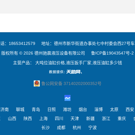
话：18653412579
地址：德州市新华街道办事处七中村委会西27号车
版权所有 © 2026 德州驰晨液压设备有限公司
鲁ICP备19043547号-2
主营产品： 大吨位油缸价格,液压扳手厂家,液压油缸多少钱
鲁公网安备 37140202000352号
济南
聊城
青岛
日照
潍坊
烟台
淄博
太原
西安
东
山西
陕西
上海
四川
天津
新疆
浙江
重庆
长沙
成都
杭州
宁波