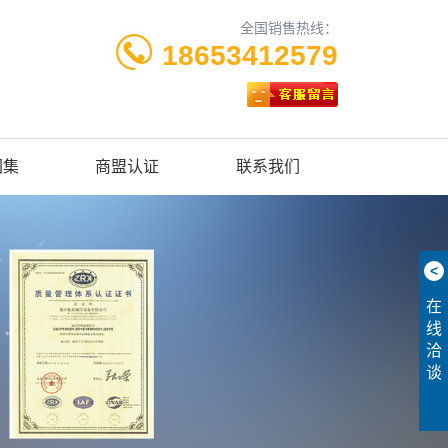
全国销售热线：
18653412579
图集
商盟认证
联系我们
<
在
线
洽
谈