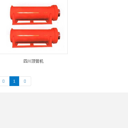
四川顶管机
1